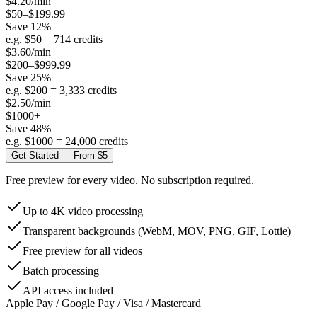
$
4.20
/min
$50–$199.99
Save
12
%
e.g. $
50
=
714
credits
$
3.60
/min
$200–$999.99
Save
25
%
e.g. $
200
=
3,333
credits
$
2.50
/min
$1000+
Save
48
%
e.g. $
1000
=
24,000
credits
Get Started — From $5
Free preview for every video. No subscription required.
Up to 4K video processing
Transparent backgrounds (WebM, MOV, PNG, GIF, Lottie)
Free preview for all videos
Batch processing
API access included
Apple Pay / Google Pay / Visa / Mastercard