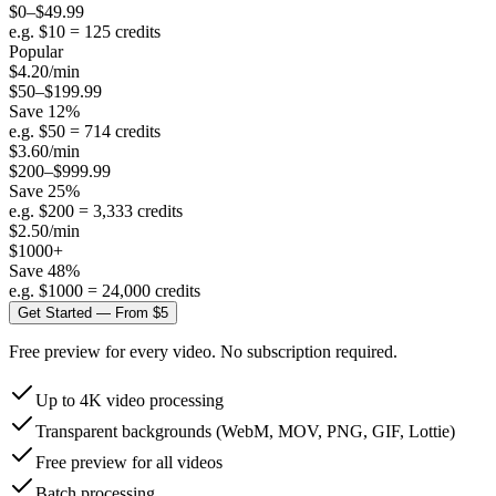
$0–$49.99
e.g. $
10
=
125
credits
Popular
$
4.20
/min
$50–$199.99
Save
12
%
e.g. $
50
=
714
credits
$
3.60
/min
$200–$999.99
Save
25
%
e.g. $
200
=
3,333
credits
$
2.50
/min
$1000+
Save
48
%
e.g. $
1000
=
24,000
credits
Get Started — From $5
Free preview for every video. No subscription required.
Up to 4K video processing
Transparent backgrounds (WebM, MOV, PNG, GIF, Lottie)
Free preview for all videos
Batch processing