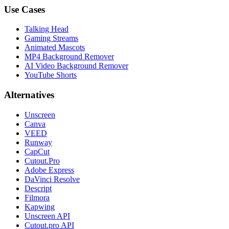
Use Cases
Talking Head
Gaming Streams
Animated Mascots
MP4 Background Remover
AI Video Background Remover
YouTube Shorts
Alternatives
Unscreen
Canva
VEED
Runway
CapCut
Cutout.Pro
Adobe Express
DaVinci Resolve
Descript
Filmora
Kapwing
Unscreen API
Cutout.pro API