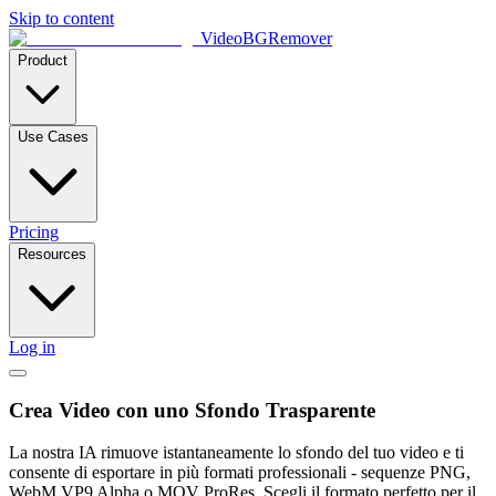
Skip to content
VideoBGRemover
Product
Use Cases
Pricing
Resources
Log in
Crea Video con uno Sfondo Trasparente
La nostra IA rimuove istantaneamente lo sfondo del tuo video e ti
consente di esportare in più formati professionali - sequenze PNG,
WebM VP9 Alpha o MOV ProRes. Scegli il formato perfetto per il