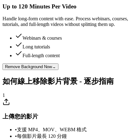
Up to 120 Minutes Per Video
Handle long-form content with ease. Process webinars, courses,
tutorials, and full-length videos without splitting them up.
Webinars & courses
Long tutorials
Full-length content
Remove Background Now
→
如何線上移除影片背景 - 逐步指南
1
上傳您的影片
•
支援 MP4、MOV、WEBM 格式
•
每個影片最長 120 分鐘