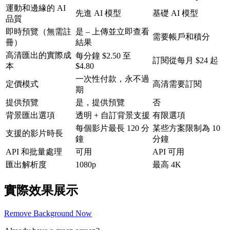
運動和邊緣的 AI
先進 AI 模型
基礎 AI 模型
品質
即時預覽（無需註
是 – 上傳並立即查看
需要帳戶和積分
冊）
結果
高清匯出的實際成
每分鐘 $2.50 至
訂閱從每月 $24 起
本
$4.80
一次性付款，永不過
定價模式
高清需要訂閱
期
提供預覽
是，提供預覽
否
背景匯出選項
透明 + 自訂背景支援
有限選項
每個影片最長 120 分
某些方案限制為 10
支援的影片時長
鐘
分鐘
API 和批量處理
可用
API 可用
匯出解析度
1080p
最高 4K
實際效果展示
Remove Background Now