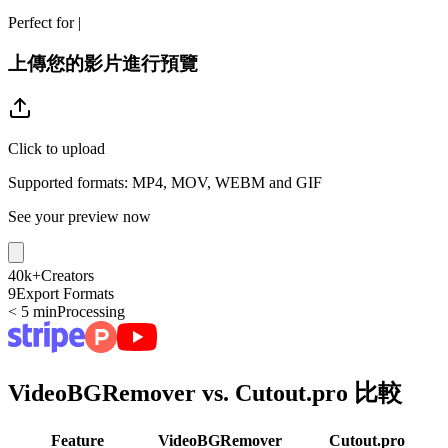
Perfect for
|
上傳您的影片進行預覽
Click to upload
Supported formats: MP4, MOV, WEBM and GIF
See your preview now
40k+
Creators
9
Export Formats
< 5 min
Processing
VideoBGRemover vs. Cutout.pro 比較
Feature
VideoBGRemover
Cutout.pro