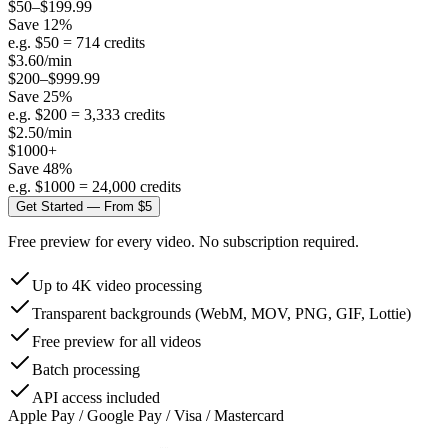
$50–$199.99
Save
12
%
e.g. $
50
=
714
credits
$
3.60
/min
$200–$999.99
Save
25
%
e.g. $
200
=
3,333
credits
$
2.50
/min
$1000+
Save
48
%
e.g. $
1000
=
24,000
credits
Get Started — From $5
Free preview for every video. No subscription required.
Up to 4K video processing
Transparent backgrounds (WebM, MOV, PNG, GIF, Lottie)
Free preview for all videos
Batch processing
API access included
Apple Pay / Google Pay / Visa / Mastercard